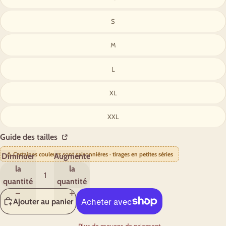
S
M
L
XL
XXL
Guide des tailles
⚠️ Certaines couleurs sont saisonnières · tirages en petites séries
Diminuer
Augmenter
la
la
quantité
quantité
Ajouter au panier