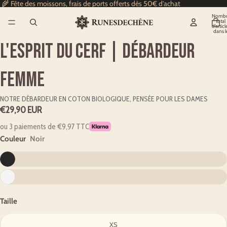
🌾 Fête des moissons, frais de ports offerts dès 50€ d'achat
Nombr
total
d’articl
dans l
panier
0
L'esprit du cerf | Débardeur
femme
NOTRE DÉBARDEUR EN COTON BIOLOGIQUE, PENSÉE POUR LES DAMES
€29,90 EUR
ou 3 paiements de €9,97 TTC
Couleur
Noir
Taille
XS