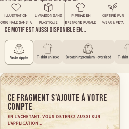
ILLUSTRATION
LIVRAISON SANS
IMPRIMÉ EN
CERTIFIÉ FAIR
ORIGINALE SANS IA
PLASTIQUE
BRETAGNE RURALE
WEAR & PETA
Ce motif est aussi disponible en...
T-shirt unisexe
Sweatshirt premium - oversized
T-shirt
Veste zippée
Ce Fragment s'ajoute à votre
compte
EN L'ACHETANT, VOUS OBTENEZ AUSSI SUR
L'APPLICATION...