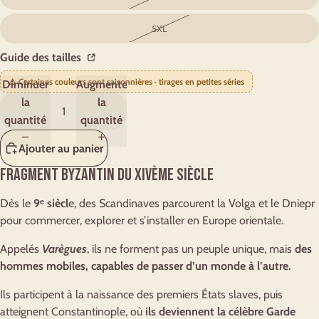
5XL
Guide des tailles
⚠️ Certaines couleurs sont saisonnières · tirages en petites séries
Diminuer
Augmenter
la
la
quantité
quantité
Ajouter au panier
Fragment byzantin du XIVème siècle
Dès le
9ᵉ siècl
e, des Scandinaves parcourent la Volga et le Dniepr
pour commercer, explorer et s’installer en Europe orientale.
Appelés
Varègues
, ils ne forment pas un peuple unique, mais
des
hommes mobiles, capables de passer d’un monde à l’autre.
Ils participent à la naissance des premiers États slaves, puis
atteignent Constantinople, où
ils deviennent la célèbre Garde