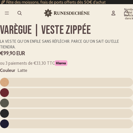
🌾 Fête des moissons, frais de ports offerts dès 50€ d'achat
Nombr
total
d’articl
dans l
panier
0
Varègue | Veste zippée
LA VESTE QU’ON ENFILE SANS RÉFLÉCHIR. PARCE QU’ON SAIT QU’ELLE
TIENDRA.
€99,90 EUR
ou 3 paiements de €33,30 TTC
Couleur
Latte