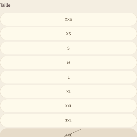
Taille
XXS
XS
S
M
L
XL
XXL
3XL
4XL